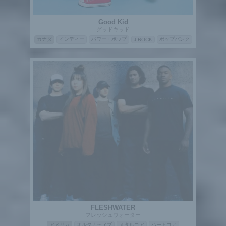
Good Kid
グッドキッド
カナダ
インディー
パワー・ポップ
ポップパンク
J-ROCK
FLESHWATER
フレッシュウォーター
アメリカ
オルタナティブ
メタルコア
ハードコア