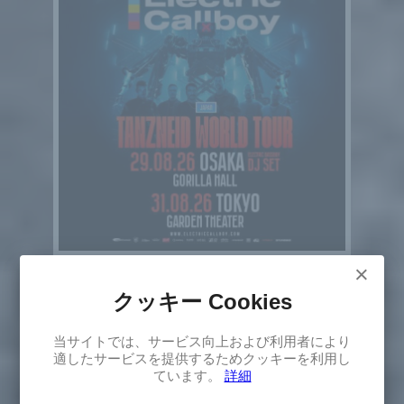
Electric Callboy
×
エレクトリック・コールボーイ
東京・大阪
クッキー Cookies
2026年8月29日(土)～31日(月)
×
日本
エレクトロニク
ハードコア
メタルコア
当サイトでは、サービス向上および利用者により
Select
ダンス / EDM
適したサービスを提供するためクッキーを利用し
Version
ています。
詳細