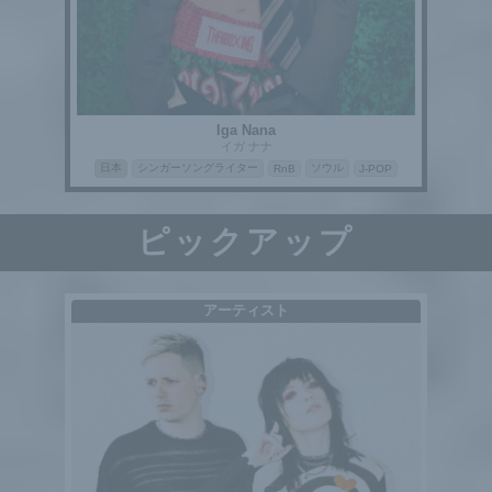
Iga Nana
イガ ナナ
日本
シンガーソングライター
ソウル
RnB
J-POP
ピックアップ
アーティスト