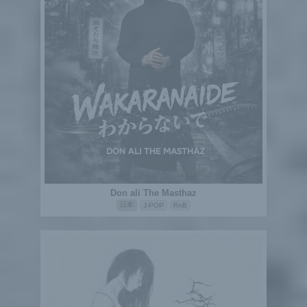
Don ali The Masthaz
日本
J-POP
RnB