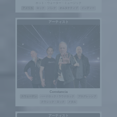
ホット・ウォーター・ミュージック
アメリカ
ロック
パンク
オルタナティブ
インディー
アーティスト
Constancia
スウェーデン
ハードロック / ラウドロック
プログレッシブ
クラシック・ロック
メタル
アーティスト