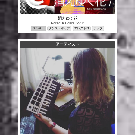
消えゆく花
Rachel K Collier, Saruri
ベルギー
ダンス・ポップ
エレクトロ
ポップ
アーティスト