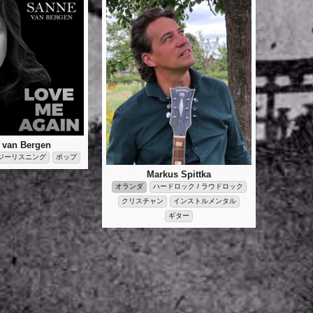
 van Bergen
ジーリスニング
ポップ
Markus Spittka
オランダ
ハードロック / ラウドロック
クリスチャン
インストルメンタル
ギター