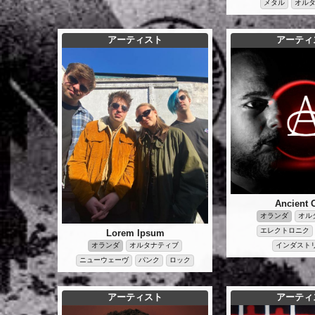
メタル
オル
アーティスト
アーティ
Ancient 
オランダ
オル
エレクトロニク
Lorem Ipsum
インダスト
オランダ
オルタナティブ
ニューウェーヴ
パンク
ロック
アーティスト
アーティ