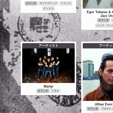
オランダ
サイケデリック
ファンク
ディスコ
Egor Tokarev & A
Jazz Un
オランダ
ジャズ・フュ
アーティスト
アーティ
Martyr
オランダ
メタル
Alfian Emir
オランダ
プログレ