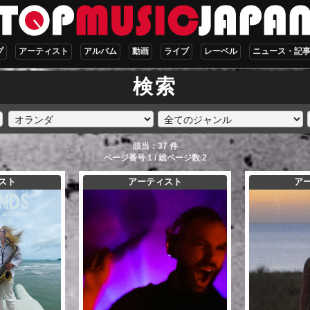
プ
アーティスト
アルバム
動画
ライブ
レーベル
ニュース・記
検索
該当：37 件
ページ番号 1 / 総ページ数 2
スト
アーティスト
ア