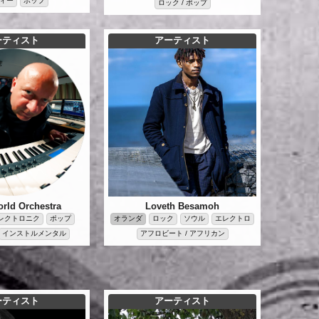
ィー
ポップ
ロック / ポップ
ーティスト
アーティスト
rld Orchestra
Loveth Besamoh
レクトロニク
ポップ
オランダ
ロック
ソウル
エレクトロ
インストルメンタル
アフロビート / アフリカン
ーティスト
アーティスト