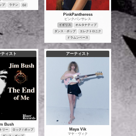
ップ
ラテン
DJ
PinkPantheress
ピンクパンサレス
イギリス
オルタナティブ
ダンス・ポップ
エレクトロニク
ドラムンベース
ーティスト
アーティスト
im Bush
Maya Vik
トリー
ロック / ポップ
マヤ・ヴィク
ダンス・ポップ