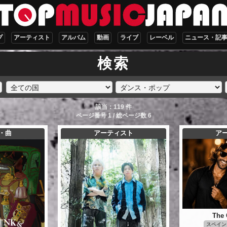
プ
アーティスト
アルバム
動画
ライブ
レーベル
ニュース・記
検索
該当：119 件
ページ番号 1 / 総ページ数 6
・曲
アーティスト
ア
The 
スペイン