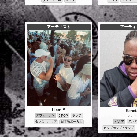
アーティスト
アーティ
Liam S
Renat
スウェーデン
ポップ
レナ
J-POP
パナマ
ダン
ダンス・ポップ
日本語ボーカル
ヒップホップ / ラップ