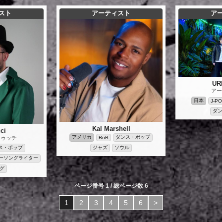
スト
アーティスト
ア
UR
アー
日本
J-P
ダ
Kal Marshell
ci
アメリカ
ダンス・ポップ
トゥッチ
RnB
ス・ポップ
ジャズ
ソウル
ーソングライター
グ
ページ番号 1 / 総ページ数 6
1
2
3
4
5
6
>