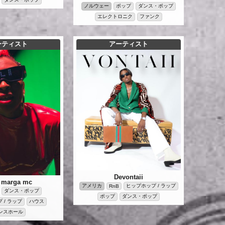
ノルウェー
ポップ
ダンス・ポップ
エレクトロニク
ファンク
ーティスト
アーティスト
Devontaii
 marga mc
アメリカ
ヒップホップ / ラップ
RnB
ダンス・ポップ
ポップ
ダンス・ポップ
 / ラップ
ハウス
ンスホール