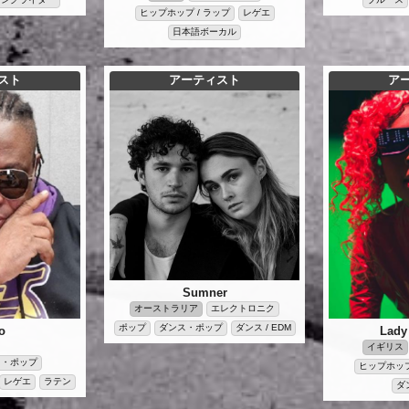
ヒップホップ / ラップ
レゲエ
日本語ボーカル
スト
アーティスト
ア
Sumner
オーストラリア
エレクトロニク
ポップ
ダンス・ポップ
ダンス / EDM
o
Lady
ト
イギリス
ス・ポップ
ヒップホップ
レゲエ
ラテン
ダ