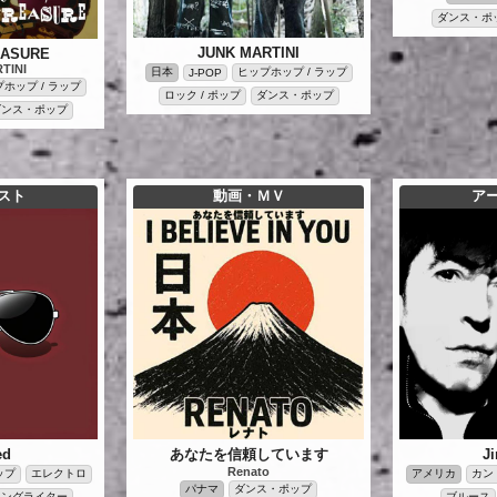
ダンス・ポ
JUNK MARTINI
EASURE
TINI
日本
ヒップホップ / ラップ
J-POP
ホップ / ラップ
ロック / ポップ
ダンス・ポップ
ダンス・ポップ
スト
動画・ＭＶ
ア
ed
あなたを信頼しています
J
Renato
ップ
エレクトロ
アメリカ
カン
パナマ
ダンス・ポップ
ソングライター
ブルース