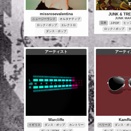
missrosevalentina
JUNK & TR
JUNK MAR
ニュージーランド
オルタナティブ
日本
ヒップ
J-POP
ロック / ポップ
エレクトロ
ロック / ポップ
ダンス・ポップ
アーティスト
アーティ
Warcliffe
KamR
イギリス
ダンス・ポップ
カントリー
ベリーズ
ダンス・ポ
ダンス / EDM
ポップ
ポップ
シンガー