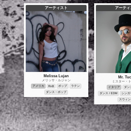
アーティスト
アーティ
Melissa Lujan
Mr. Tuc
メリッサ・ルジャン
ミスター・
アメリカ
ポップ
ラテン
RnB
イタリア
ダン
ダンス・ポップ
ダンス / EDM
シンガ
スウィン