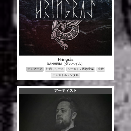
Hringrás
DANHEIM（ダンハイム）
デンマーク
注目リリース
ワールド / 民族音楽
北欧
インストルメンタル
アーティスト