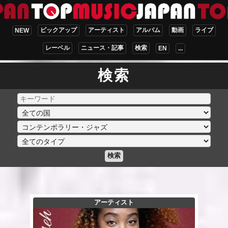
ピックアップ
アーティスト
アルバム
動画
ライブ
NEW
レーベル
ニュース・記事
検索
EN
...
検索
検索
該当：44 件
ページ番号 1 / 総ページ数 3
アーティスト