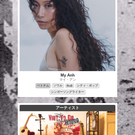
My Anh
マイ・アン
ベトナム
ソウル
シティ・ポップ
RnB
シンガーソングライター
アーティスト