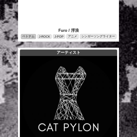
Furo / 浮浪
ベトナム
アニメ
シンガーソングライター
J-ROCK
J-POP
アーティスト