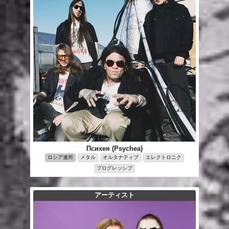
Психея (Psychea)
ロシア連邦
メタル
オルタナティブ
エレクトロニク
プログレッシブ
アーティスト