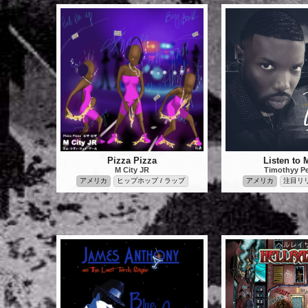
Pizza Pizza
Listen to
M City JR
Timothyy P
アメリカ
ヒップホップ / ラップ
アメリカ
注目リ