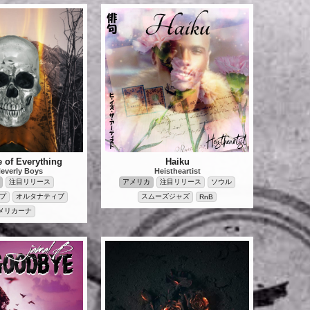
e of Everything
Haiku
everly Boys
Heistheartist
注目リリース
アメリカ
注目リリース
ソウル
ップ
オルタナティブ
スムーズジャズ
RnB
メリカーナ