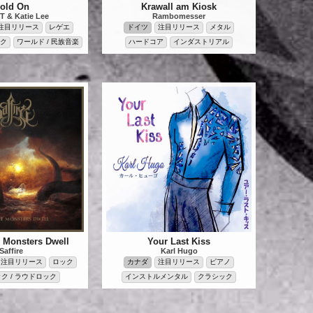
old On
Krawall am Kiosk
T & Katie Lee
Rambomesser
注目リリース
レゲエ
ドイツ
注目リリース
メタル
ク
ワールド / 民族音楽
ハードコア
インダストリアル
 Monsters Dwell
Your Last Kiss
Saffire
Karl Hugo
注目リリース
ロック
カナダ
注目リリース
ピアノ
ク / ラウドロック
インストルメンタル
クラシック