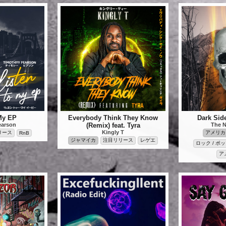
 My EP
Everybody Think They Know
Dark Sid
earson
(Remix) feat. Tyra
The N
Kingly T
リース
アメリカ
RnB
ジャマイカ
注目リリース
レゲエ
ロック / ポ
ア