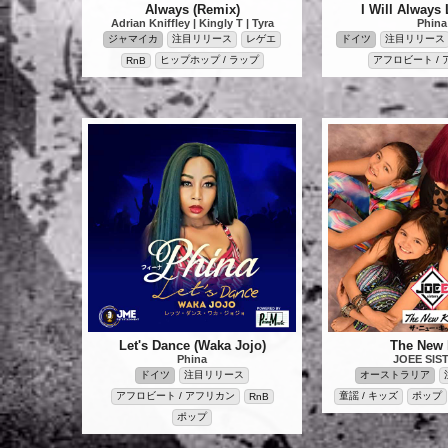
Always (Remix)
I Will Always
Adrian Kniffley | Kingly T | Tyra
Phina
ジャマイカ
注目リリース
レゲエ
ドイツ
注目リリース
ヒップホップ / ラップ
アフロビート /
RnB
Let's Dance (Waka Jojo)
The New 
Phina
JOEE SIS
ドイツ
注目リリース
オーストラリア
アフロビート / アフリカン
童謡 / キッズ
ポップ
RnB
ポップ