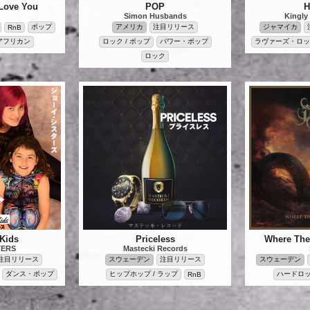
 Love You
POP
H
Simon Husbands
Kingly 
ポップ
アメリカ
注目リリース
ジャマイカ
RnB
 アフリカン
ロック / ポップ
パワー・ポップ
ラヴァーズ・ロッ
ロック
Kids
Priceless
Where The
TERS
Mastecki Records
注目リリース
スウェーデン
注目リリース
スウェーデン
ダンス・ポップ
ヒップホップ / ラップ
ハードロッ
RnB