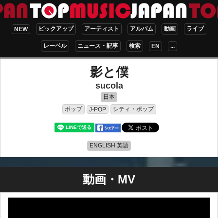
ピックアップ
アーティスト
アルバム
動画
ライブ
NEW
レーベル
ニュース・記事
検索
EN
...
影と僕
sucola
日本
ポップ
シティ・ポップ
J-POP
ENGLISH 英語
動画・MV