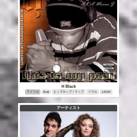
H Black
アメリカ
ヒップホップ / ラップ
ソウル
RnB
J-POP
アーティスト