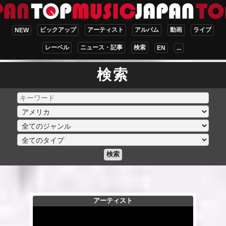
ピックアップ
アーティスト
アルバム
動画
ライブ
NEW
レーベル
ニュース・記事
検索
EN
...
検索
検索
該当：804 件
ページ番号 6 / 総ページ数 41
アーティスト