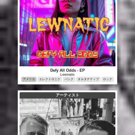
Defy All Odds - EP
Lewnatic
アメリカ
エレクトロニク
パンク
オルタナティブ
ロック
アーティスト