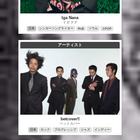
Iga Nana
イガ ナナ
日本
シンガーソングライター
ソウル
RnB
J-POP
アーティスト
betcover!!
ベットカバー
日本
ロック
プログレッシブ
ジャズ
インディー