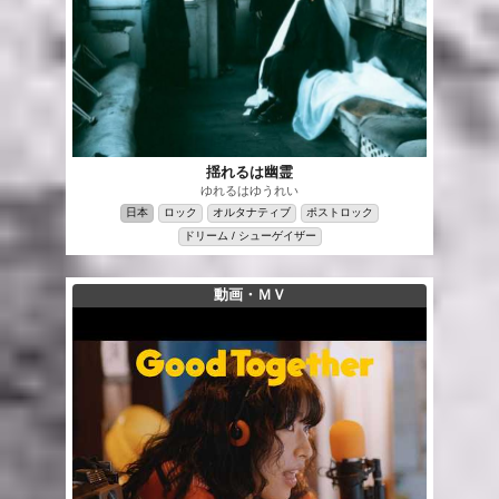
揺れるは幽霊
ゆれるはゆうれい
日本
ロック
オルタナティブ
ポストロック
ドリーム / シューゲイザー
動画・ＭＶ