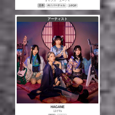
オヤンズ エーアイ
日本
AI / バーチャル
J-POP
アーティスト
HAGANE
はがね