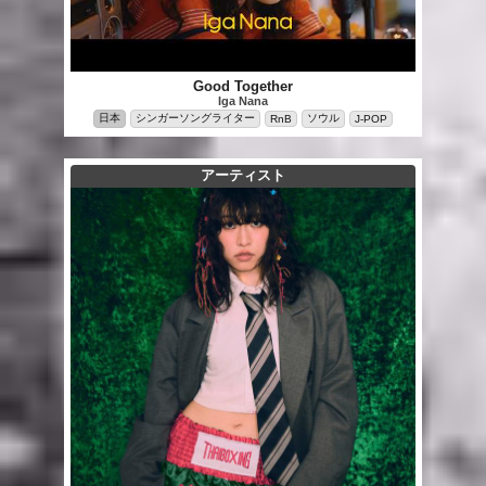
Good Together
Iga Nana
日本
シンガーソングライター
ソウル
RnB
J-POP
アーティスト