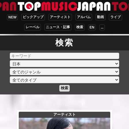
ピックアップ
アーティスト
アルバム
動画
ライブ
NEW
レーベル
ニュース・記事
検索
EN
...
検索
検索
該当：376 件
ページ番号 2 / 総ページ数 19
アーティスト