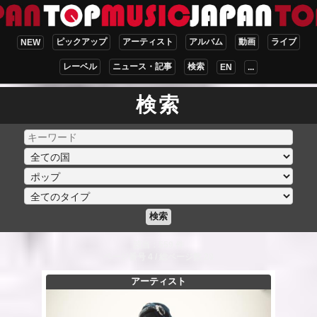
ピックアップ
アーティスト
アルバム
動画
ライブ
NEW
レーベル
ニュース・記事
検索
EN
...
検索
検索
該当：559 件
ページ番号 4 / 総ページ数 28
アーティスト