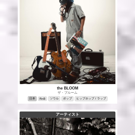
the BLOOM
ザ・ブルーム
日本
ソウル
ポップ
ヒップホップ / ラップ
RnB
アーティスト