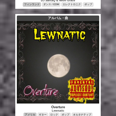
DJ SantaQ & Neon Grace
フィンランド
ダンス / EDM
エレクトロニク
ポップ
アルバム・曲
Overture
Lewnatic
アメリカ
ギター
ロック
ポップ
オルタナティブ