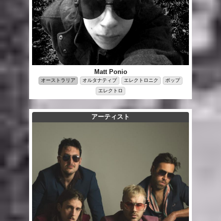
Matt Ponio
オーストラリア
オルタナティブ
エレクトロニク
ポップ
エレクトロ
アーティスト