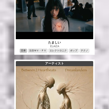
たましい
ELAIZA
日本
注目ＭＶ・ＰＶ
エレクトロニク
ポップ
テクノ
アーティスト