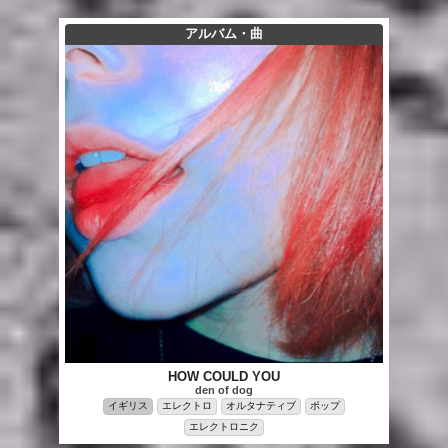
アルバム・曲
HOW COULD YOU
den of dog
イギリス
エレクトロ
オルタナティブ
ポップ
エレクトロニク