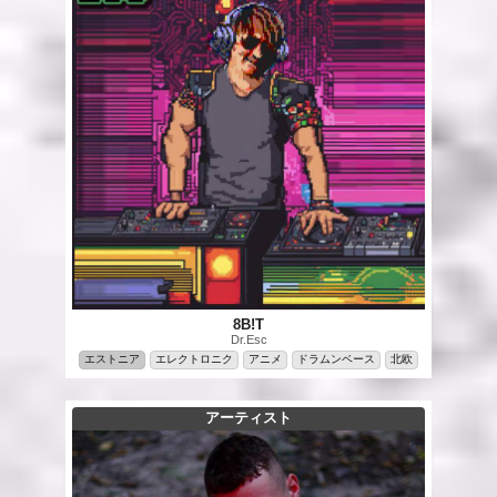
8B!T
Dr.Esc
エストニア
エレクトロニク
アニメ
ドラムンベース
北欧
アーティスト