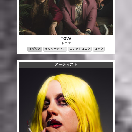
TOVA
トヴァ
イギリス
オルタナティブ
エレクトロニク
ロック
アーティスト