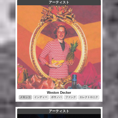
アーティスト
Weston Decker
メキシコ
インディー
ボサノバ
ファンク
エレクトロニク
アーティスト