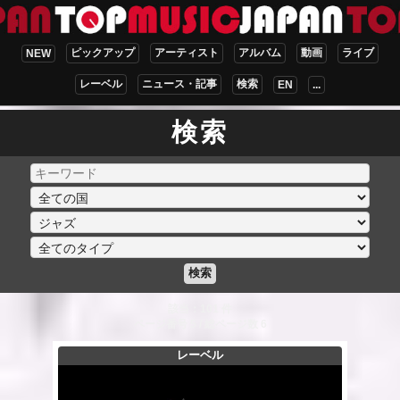
ピックアップ
アーティスト
アルバム
動画
ライブ
NEW
レーベル
ニュース・記事
検索
EN
...
検索
検索
該当：101 件
ページ番号 5 / 総ページ数 6
レーベル