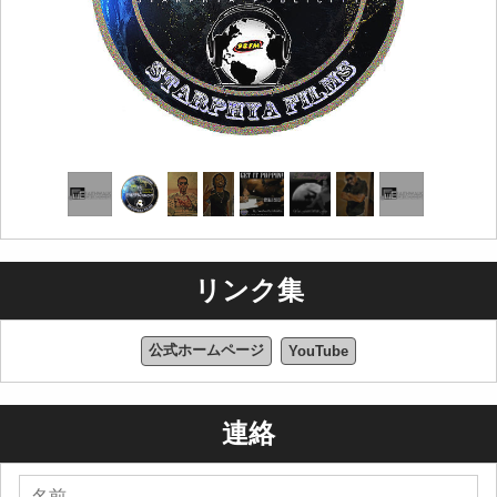
とって感情を表現する絶好の機会でした。彼らの芸術活
動は、ペンシルバニア州ダービーの居間の片隅で始まり
ました。そこには、お下がりのキーボード、携帯電話 2
台、積み重ねられた牛乳箱 2 つ、そしてめったに空にな
らない壊れた布団がありました。彼らは何時間も座っ
て、ビートが完成するまで少しずつ作品を作り重ねてい
きました。重ねて、書いて、録音する、それはアップグ
レードされた古い手法でしたが、非常に効果的でした。
プロデューサーとアーティストの役割を交互に担いなが
ら、彼らは「もしも」について語り、一生懸命に制作し
たものを世界に聴いてもらえる立場になりたいという願
リンク集
いを語りました。
あらゆる方面から支援が寄せられました。彼らには、す
公式ホームページ
YouTube
でに独立系音楽コミュニティから素晴らしい支持者がい
ました。さまざまなプロモーターや仲間のアーティスト
から機会を与えられていましたが、このビジネスに欠け
連絡
ていたのはビジネスの側面だけでした。古い友人であり
音楽仲間でもある人との会話の後、ある種の最後通告が
提示されました。 FaithWalk Management をレーベルの