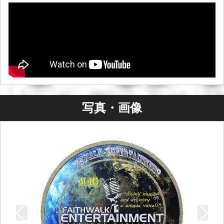
ェイスウォーク マネジメントとして知られ、2009 年 4 月
に設立されました。当初は、レコーディング アーティス
ト、俳優、モデル、さらには別のマネジメント会社から
派遣された MMA ファイターまでを擁していました。あま
りにも急なことで、2 人の「初心者」には少々圧倒される
ようなことも多々ありましたが、フェイスウォークがす
ぐにどのような存在になるのか、そしてどのような人物
になるのか、言い表せないほど特別な何かがあることは
わかっていました。犬の散歩代行業者になるのか、億万
写真・画像
長者になるのか、清掃員になるのか、レモネード スタン
ドを経営するのかは問題ではありませんでした。わかっ
ていたのは、自分たちが素晴らしい仕事をするというこ
とだけでした。私たちは他の人たちとは一線を画す存在
になるはずです。フェイスウォークには目的があり、大
勢の人々に届くはずです。」
R&B デュオ ユニークの元メンバー、ローロンク ダーネル
は、この機会がこのように訪れるとは予想していません
でした。ヤスミン フェイスウォーク フォイは、これまで
起こった出来事やその後の出来事について、さらに予想
していませんでした。息子を亡くした後、これは彼らに