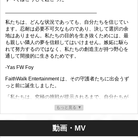
_________________________________
私たちは、どんな状況であっても、自分たちを信じてい
ます。忍耐は必要不可欠なものであり、決して選択の余
地はありません。私たちの目的を生き抜くためには、最
も親しい隣人の夢を信頼してはいけません。嫉妬に駆ら
れて努力するのではなく、私たちの創造主が持つ野心を
通して間接的に生きるためです。
-Yas FW Foy
FaithWalk Entertainment は、その守護者たちに出会うず
っと前に誕生しました。
「私たちは、究極の挑戦が提示されるまで、自分たちが
持つ才能を予想していませんでした。自分たちのような
もっと見る ▼
人間には達成できないかのように語っていたものが、今
や手の届くところにあったのです。スターダムを阻むも
のは何もありません。」
動画・MV
「フェイスウォーク エンターテインメントは、以前はフ