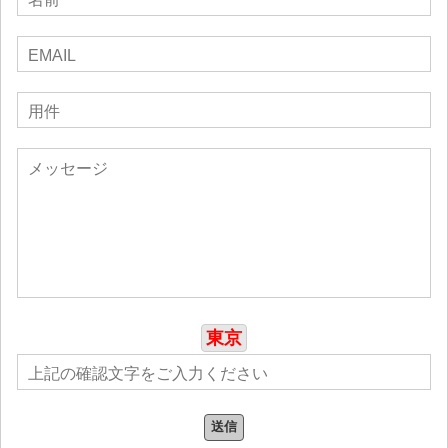
地位に引き上げるために次に何をすべきかまったくわか
らなかったローロンクとヤスミンは、移行の準備を整え
ました。
彼らは大きな決断を下し、ペンシルベニア州フィラデル
フィア/ダービーからオハイオ州コロンバスに引っ越しま
した。 彼らのこの大きな人生の変化を受け入れ、後押し
してくれたのはほんの一握りの人々だけでした。 母親や
祖母から教わったことをやる以外に具体的な行動計画は
なく、今こそ実力を発揮して証明する時でした。 彼らは
リサーチとネットワーキングで得た人脈に電話をかけ始
めました。 彼らは所属アーティスト全員を解雇し、個人
的な目標に集中するのが正しいと判断しました。 その
後、インディーズ音楽業界で成功するためのツールを開
発する他のアーティストを支援することにしました。 困
難であることはわかっていましたが、それはどうでもい
東京
いことでした。 断られるほど、激しさが増しました。 想
像を超える勢いで、2009 年の夏、FaithWalk
Entertainment は正式にオハイオ州に登録されました。 そ
れだけでは、同業者から認められることはありません。
送信