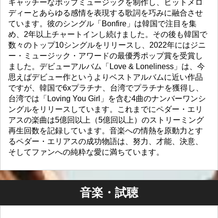
キャッチーなポップミュージックを制作し、ヒットメロ
ディーとあらゆる感​​情を表現する歌詞を巧みに融合させ
ています。彼のシングル「Bonfire」は韓国で注目を集
め、2年以上チャートインし続けました。その後も韓国で
数々のトップ10シングルをリリースし、2022年にはジニ
ー・ミュージック・アワードの最優秀ポップ賞を受賞し
ました。デビューアルバム「Love & Loneliness」は、今
思えばデビュー作というよりベストアルバムに近い作品
ですが、韓国で6xプラチナ、台湾でプラチナを獲得し、
台湾では「Loving You Girl」を含む4曲のナンバーワンシ
ングルをリリースしています。これまでにペダー・エリ
アスの楽曲は5億回以上（5億回以上）のストリーミング
再生回数を記録しています。音楽への情熱を原動力とす
るペダー・エリアスの成功物語は、努力、才能、決意、
そしてファンへの純粋な愛に満ちています。
音楽・試聴