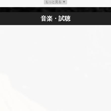
もっと見る ▼
というテーマを扱っています。マイクは、テクノロジーとシミ
教の教えで対抗しています。
る Profiler は、英国全土での注目すべきサポート スロット (Me
音楽・試聴
rthlane、Whitechapel) を獲得し、Vended との 34 日間の