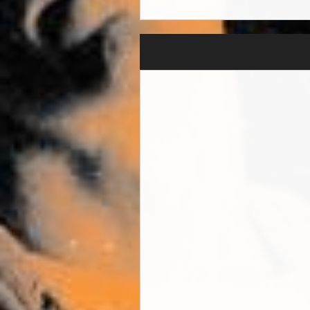
戻りできない地点へと至る
バム全体に織り込まれた仏
記憶に残るライブショーで定評のあ
Monuments、Vower、No
らしています。