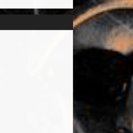
ュレーションの狂乱に、アル
mphis May Fire、
 EU ツアーでシーンの再覚醒をもた