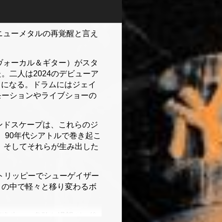
、ニューメタルの再覚醒と言え
（ヴォーカル＆ギター）がスタ
二人は2024のデビューア
携わることになる。ドラムにはジェイ
モーションやライブショーの
ウンドスケープは、これらのジ
は、90年代シアトルで巻き起こ
、そしてそれらが生み出した
使し、トリッピーでシューゲイザー
トの中で軽々と移り変わるボ
の技術進歩への危険な渇望が、後