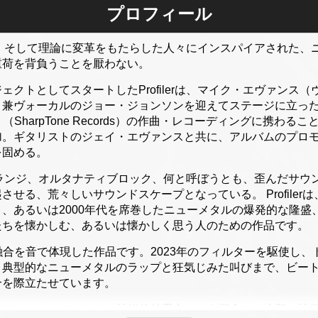
プロフィール
ル、芸術、そして理論に変革をもたらした人々にインスパイアされた
重荷を背負うことを厭わない。
ェクトとしてスタートしたProfilerは、マイク・エヴァンス
兼ヴォーカルのジョー・ジョンソンを迎えてステージに立った。
where』（SharpTone Records）の作曲・レコーディングに
加。ギタリストのジェイ・エヴァンスと共に、アルバムのプロ
を固める。
タル、グランジ、オルタナティブロック、何と呼ぼうとも、歪んだサ
せる、荒々しいサウンドスケープとなっている。 Profiler
、あるいは2000年代を席巻したニューメタルの爆発的な隆盛
たちを懐かしむ、あるいは懐かしく思う人のための作品です。
reは、この融合を音で体現した作品です。2023年のフィルターを駆
、典型的なニューメタルのラップと狂気じみた叫びまで、ビー
合を際立たせています。
ereの歌詞は、テレンス・マッケナの技術的特異点という概念と、人類