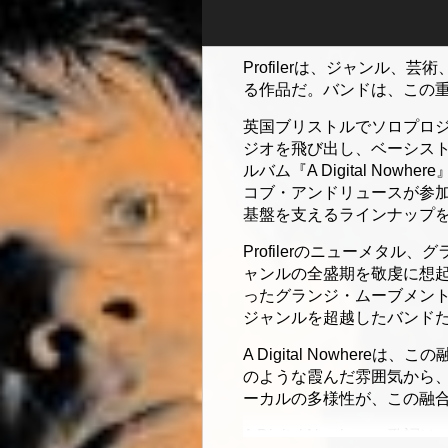
Profilerは、ジャン
る作品だ。バンドは、この
英国ブリストルでソロプロジ
ジオを飛び出し、ベーシスト
ルバム『A Digital No
コブ・アンドリュースが参
基盤を支えるラインナップ
Profilerのニューメ
ャンルの全盛期を敬虔に想起さ
ったグランジ・ムーブメント
ジャンルを超越したバンド
A Digital Nowhe
のような霞んだ雰囲気から
ーカルの多様性が、この融
A Digital Nowh