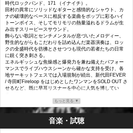
時代ロックバンド、171 （イナイチ）。
田村の異常にソリッドなギターと感情的なシャウト、カ
ナの破壊的なベースに相反する楽曲をポップに彩るハイ
トーンボイス、そしてモリモリの熱量溢れるドラムが生
み出すスリーピースサウンド。
飾らない歌詞とセンチメンタルが息づいたメロディー、
野生的ながらもこだわりを詰め込んだ楽器演奏は、ロッ
クの全盛時代を彷彿とさせつつも現代の若者たちの日常
に鋭く突き刺さる。
エネルギッシュな焦燥感と爆発力を兼ね備えたパフォー
マンスでライブハウスシーンから確かな支持を受け、各
地サーキットフェスでは入場規制が続出、新代田FEVER
/ 寺田町Fireloop をはじめとしたワンマンをSOLD OUT さ
せるなど、既に早耳リスナーを中心に人気を博してい
る。
171号を飛び出し全国的に影響力を高めている、インディ
もっと見る ▼
ーズ界最注目バンド。
音楽・試聴