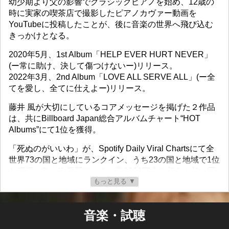
幼少期より父の影響でクラシックピアノを始め、12歳の
時に実家の喫茶店で撮影したピアノカヴァー動画を
YouTubeに投稿したことが、後に音楽の世界へ飛び込む
きっかけとなる。
2020年5月、1st Album「HELP EVER HURT NEVER」
(ー常に助け、決して傷つけないー)リリース。
2022年3月、2nd Album「LOVE ALL SERVE ALL」(ー全
てを愛し、全てに仕えよー)リリース。
藤井 風が大切にしているコアメッセージを掲げた２作品
は、共にBillboard Japan総合アルバムチャート“HOT
Albums”にて1位を獲得。
「死ぬのがいいわ」が、Spotify Daily Viral Chartsにて全
世界73の国と地域にランクイン、うち23の国と地域で1位
を獲得。Spotify月間リスナー数1000万人を超えた初の国
もっと見る ▼
内アーティストとなった。
2022年10月、2ndアルバムリリースを記念した「LOVE
音楽・試聴
ALL SERVE ALL STADIUM LIVE」と題したスタジアムラ