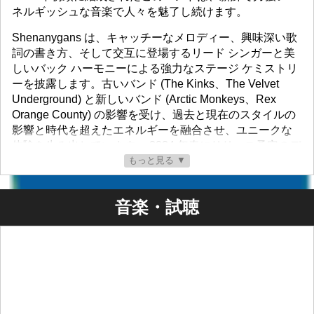
ネルギッシュな音楽で人々を魅了し続けます。
Shenanygans は、キャッチーなメロディー、興味深い歌
詞の書き方、そして交互に登場するリード シンガーと美
しいバック ハーモニーによる強力なステージ ケミストリ
ーを披露します。古いバンド (The Kinks、The Velvet
Underground) と新しいバンド (Arctic Monkeys、Rex
Orange County) の影響を受け、過去と現在のスタイルの
影響と時代を超えたエネルギーを融合させ、ユニークな
体験を生み出しています。 2024 年春にリリース予定のデ
ビュー アルバム「On Monte Verita」のプロモーション中
もっと見る ▼
の、迫力あるライブ ショーに注目してください。荒々し
いリズム、力強い演奏、印象的なスタイルをお楽しみく
音楽・試聴
ださい。
Translated by Google