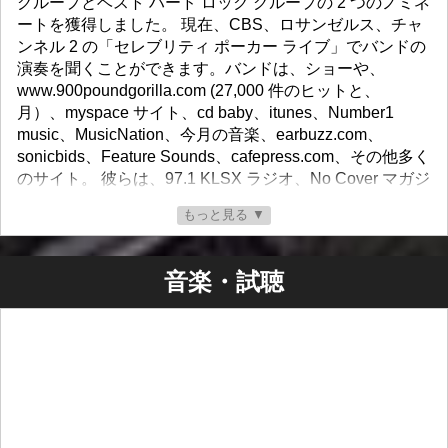
グループとベスト ハード ロック グループの 2 つのノミネ
ートを獲得しました。 現在、CBS、ロサンゼルス、チャ
ンネル 2 の「セレブリティ ポーカー ライブ」でバンドの
演奏を聞くことができます。バンドは、ショーや、
www.900poundgorilla.com (27,000 件のヒットと、
月）、myspace サイト、cd baby、itunes、Number1
music、MusicNation、今月の音楽、earbuzz.com、
sonicbids、Feature Sounds、cafepress.com、その他多く
のサイト。 彼らは、97.1 KLSX ラジオ、No Cover マガジ
ン、および付属の CD でも紹介されました。 彼らは
もっと見る ▼
www.rockwired.com でインタビューと番組で紹介されて
います。 彼らはK.t.のトラックでもフィーチャーされてい
ます。 Recordz Guitars of Tomorrow。Express Jet の機内
音楽・試聴
誌にレビューが掲載され、Indieguitarists.com にも特集が
掲載されました。 彼らは Mohawk Bomb Records のコン
ピレーション CD に収録されており、Derder Nation
Paintball CD にも曲が収録されています。 彼らのレコー
ディング/リハーサル スタジオには、アナログ 24 トラッ
ク マシン、48 チャンネル ミキシング ボード、豊富なア
ウトボード機器、そしてもちろんプロ ツールが備えられ
ています。 そのアイデアはいつでも録音でき、デジタル