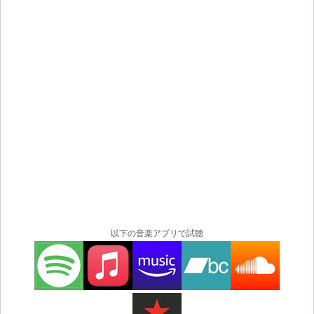
技術の編集とともに太いアナログサウンドを得ることが
できるということです。 バンドの音楽は ASCAP を通じ
てネットワークおよびケーブル TV で公開されています。
ジョンは大手ポスト プロダクション会社のオーディオ ミ
キサーでもあり、コマーシャルや映画のビデオ アシスト
も務めています。ドナットはインキュバスやエイリアン
アント ファームなどのメジャー アーティストのレコーデ
ィングを行っています。 ジェフは、6 年以上にわたりシ
ェクター ギターズのオペレーション マネージャー/生命線
を務め、ツアー ミュージシャンでもありました。 900 ポ
ンド ゴリラのメンバーは基本的にお互いのことをずっと
よく知っています。 ジョンとドナットはカリフォルニア
州フリーモントの高校に一緒に通い、さまざまなバンド
でタレントコンテストやあらゆる種類のハイスクールシ
ョーで演奏しました。 彼らは大学を通じて、そしてマッ
以下の音楽アプリで試聴
ド・ビート・ヴィソンなどのカリフォルニア周辺のバン
ドで一緒に演奏し、最終的には当時ジェフのバンドであ
ったデッド・ラズロス・プレイス（ニュー・レッド・ア
ーカイブス）とショーをするようになった。 その後、ジ
ョンはデッド・ラズロス・プレイスに1年間参加し、その