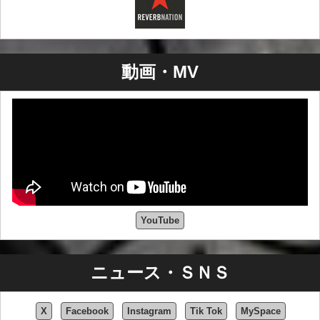
後ジェフ、ジョン、ドナトで900ポンド・ゴリラを結成し
た。
動画・MV
YouTube
ニュース・ＳＮＳ
X
Facebook
Instagram
Tik Tok
MySpace