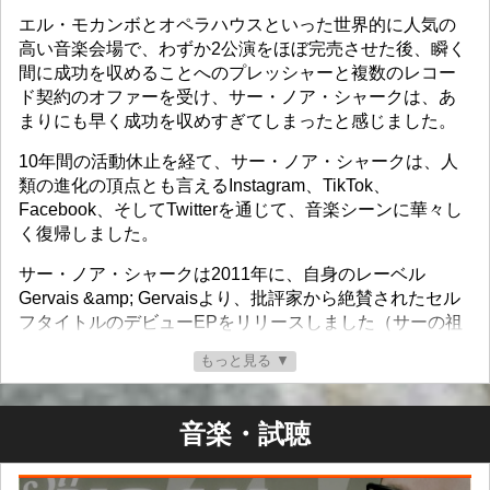
エル・モカンボとオペラハウスといった世界的に人気の
高い音楽会場で、わずか2公演をほぼ完売させた後、瞬く
間に成功を収めることへのプレッシャーと複数のレコー
ド契約のオファーを受け、サー・ノア・シャークは、あ
まりにも早く成功を収めすぎてしまったと感じました。
10年間の活動休止を経て、サー・ノア・シャークは、人
類の進化の頂点とも言えるInstagram、TikTok、
Facebook、そしてTwitterを通じて、音楽シーンに華々し
く復帰しました。
サー・ノア・シャークは2011年に、自身のレーベル
Gervais &amp; Gervaisより、批評家から絶賛されたセル
フタイトルのデビューEPをリリースしました（サーの祖
母のガレージで、ギター、ベース、ドラムマシンのみで
もっと見る ▼
録音）。 Ricky Recordsは、人気ビデオシリーズ「Death
to Adverts」を主催し、レディー・ガガやジャスティン・
ビーバーといったアーティストによる数々の人気曲を、
音楽・試聴
強烈かつユニークな演奏で彩ることで知られています。
2022年はSir Noah Sharkにとって、とびきり大きな年に