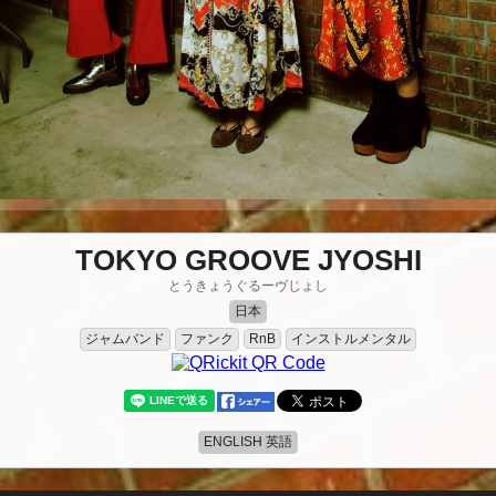
TOKYO GROOVE JYOSHI
とうきょうぐるーヴじょし
日本
ジャムバンド
ファンク
インストルメンタル
RnB
ENGLISH 英語