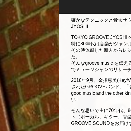
確かなテクニックと骨太サウン
JYOSHI
TOKYO GROOVE JYO
特に80年代は音楽がジャン
その時体感した新人からレジェ
た。
そんなgroove music
でミュージシャンのリサーチを
2018年9月、金指恵美(Ke
されたGROOVEバンド。「音楽には
good music and the
い！
そんな思いで主に70年代、80
ト（ボーカル、ギター、管
GROOVE SOUNDを