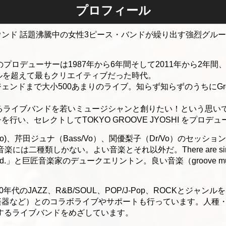
プロフィール
ド 話題沸騰中の女性3ピース・バンドが繰り出す強烈グルーヴ！
SHI のプロデューサーは1987年から6年間そして2011年から2年
ルを超えて最もクリエイティブだった時代。
ンドまで大小500あまりのライブ。知らず知らずのうちにGroov
 を伝えるライブバンドを若いミュージシャンと創りたい！という思いで
行い、セレクトしてTOKYO GROOVE JYOSHI をプロデ
y/Vo)、芹田ジュナ（Bass/Vo）、関優梨子（Dr/Vo）のセッ
二種類しかない。よい音楽とそれ以外だ。There are simply two
 other kind.」と巨匠音楽家のデュークエリントン。良い音楽（groove
年代のJAZZ、R&B/SOUL、POP/J-Pop、ROCKとジャ
楽器など）とのコラボライブやサポートも行っています。人種
お届けするライブバンドをめざしています。