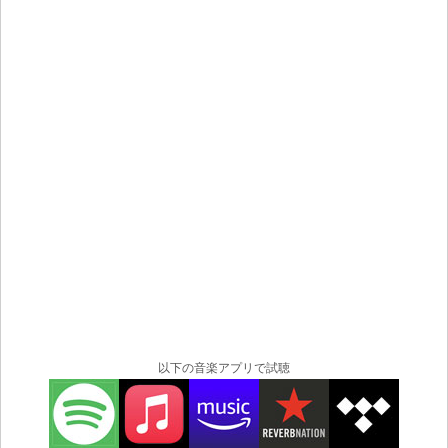
ライブ中にまれにみるケミストリーが生まれ、観客は座
ってはいられなくなり、手拍子を打ちながら時には“オー
レ！”と叫んだりする。
アメリカのジャズ・フェスティバルの中でも“ベスト１”と
されるカリフォルニア州のCatalina Island JazzTrax（カ
タリナ・アイランド・ジャズトラックス）フェスティバ
ルなど、アメリカとカナダにおいて数多くの主要会場で
演奏。
Johannes Linstead（ヨハネス・リンステッド）のコンサ
ートは評判を呼び、バーレーン王国の王族の前で演奏す
るよう、中東にも招待されたことがある。彼のグループ
はアフリカ・キューバのパーカッションやスパニッシ
ュ・ギターを組み合わせ、ステージを盛り上げる。
以下の音楽アプリで試聴