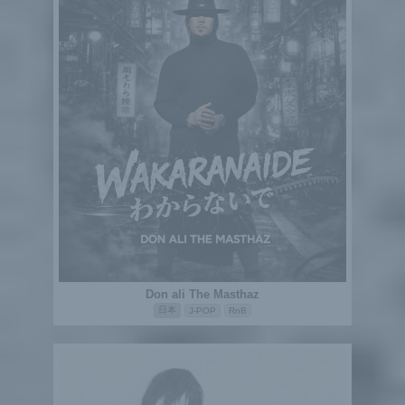
Don ali The Masthaz
日本
J-POP
RnB