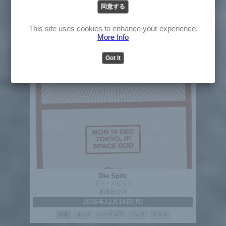
同意する
English
Japanese
This site uses cookies to enhance your experience.
More Info
Got It
Die Spitz
ダイ・スピッツ
初来日公演
2026年12月14日(月)
日本
ロック
ハードコア
パンク
メタル