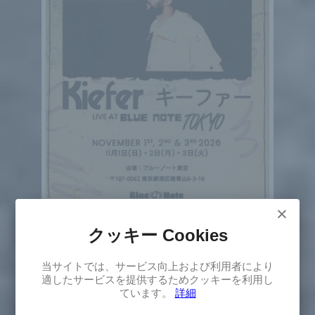
Kiefer
×
キーファー
Live at Blue Note Tokyo
クッキー Cookies
2026年11月1日(日)～3日(火)
×
日本
エレクトロニク
ジャズ・フュージョン
当サイトでは、サービス向上および利用者により
Select
インストルメンタル
ヒップホップ / ラップ
適したサービスを提供するためクッキーを利用し
Version
ています。
詳細