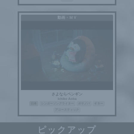
動画・ＭＶ
さよならペンギン
Ichiko Aoba
日本
シンガーソングライター
ボサノバ
ギター
アコースティック
ピックアップ