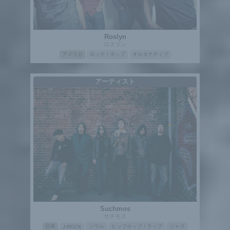
Roslyn
ロスリン
アメリカ
ロック / ポップ
オルタナティブ
アーティスト
Suchmos
サチモス
日本
ソウル
ヒップホップ / ラップ
ジャズ
J-ROCK