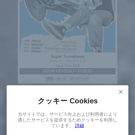
Super Sometimes
スーパー・サムタイムズ
Japan Tour 2026
2026年9月9日(水)～13日(日)
日本
ロック
ポップパンク
×
クッキー Cookies
×
当サイトでは、サービス向上および利用者により
Select
適したサービスを提供するためクッキーを利用し
Version
ています。
詳細