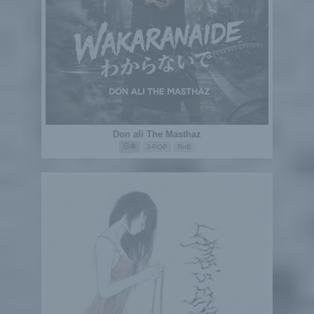
Don ali The Masthaz
日本
J-POP
RnB