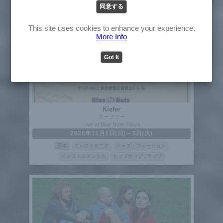
同意する
English
Japanese
This site uses cookies to enhance your experience.
More Info
Got It
Kiefer
キーファー
Live at Blue Note Tokyo
2026年11月1日(日)～3日(火)
日本
エレクトロニク
ジャズ・フュージョン
インストルメンタル
ヒップホップ / ラップ