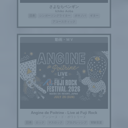
さよならペンギン
Ichiko Aoba
日本
シンガーソングライター
ボサノバ
ギター
アコースティック
動画・ＭＶ
Angine de Poitrine - Live at Fuji Rock
アンジーヌ・ド・ポワトリーヌ
日本
ロック
マスロック
プログレッシブ
実験音楽