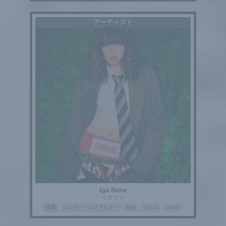
アーティスト
Iga Nana
イガ ナナ
日本
シンガーソングライター
ソウル
RnB
J-POP