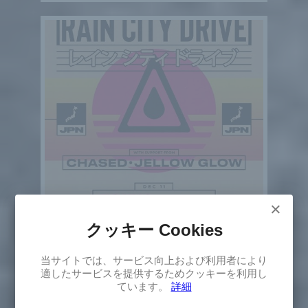
×
クッキー Cookies
×
当サイトでは、サービス向上および利用者により
Select
Rain City Drive
適したサービスを提供するためクッキーを利用し
レイン・シティ・ドライブ
Version
ています。
詳細
Japan Tour 2026
2026年12月11日(金)～13日(日)