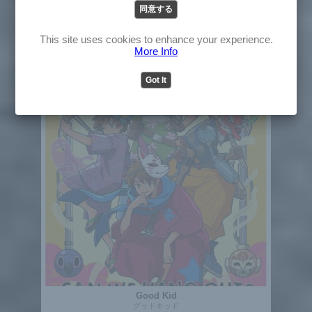
同意する
English
日本
ロック
オルタナティブ
パンク
ハードコア
Japanese
This site uses cookies to enhance your experience.
More Info
Got It
Good Kid
グッドキッド