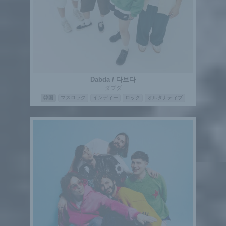
Dabda / 다브다
ダブダ
韓国
マスロック
インディー
ロック
オルタナティブ