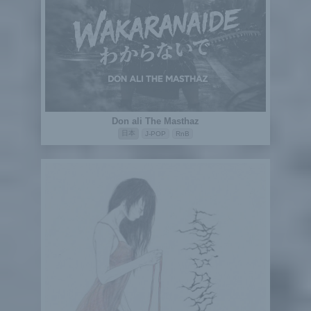
Don ali The Masthaz
日本
J-POP
RnB