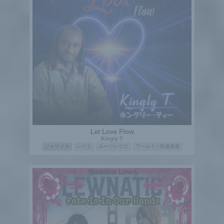
Let Love Flow
Kingly T
ジャマイカ
レゲエ
ルーツレゲエ
ワールド / 民族音楽