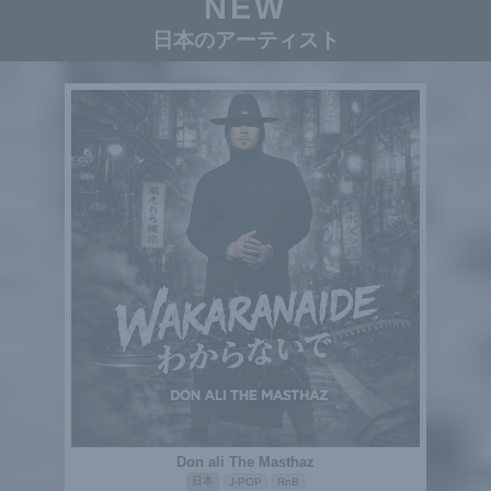
NEW
日本のアーティスト
Don ali The Masthaz
日本
J-POP
RnB