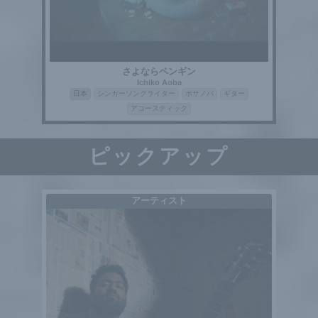
さよならペンギン
Ichiko Aoba
日本
シンガーソングライター
ボサノバ
ギター
アコースティック
ピックアップ
アーティスト