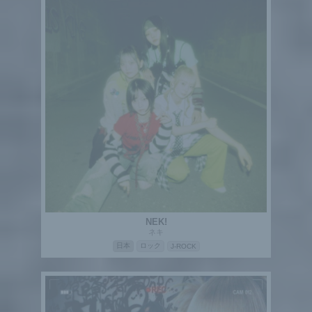
NEK!
ネキ
日本
ロック
J-ROCK