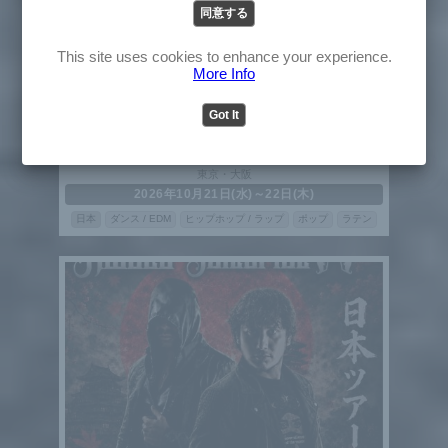
同意する
English
Japanese
This site uses cookies to enhance your experience.
More Info
Got It
CA7RIEL & Paco Amoroso
カトリエル＆パコ・アモロソ
東京・大阪
2026年10月21日(水)～22日(木)
日本
ダンス / EDM
ヒップホップ / ラップ
ポップ
ラテン