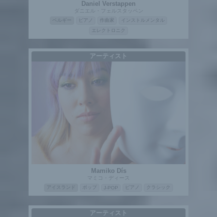
Daniel Verstappen
ダニエル・フェルスタッペン
ベルギー
ピアノ
作曲家
インストルメンタル
エレクトロニク
アーティスト
Mamiko Dís
マミコ・ディース
アイスランド
ポップ
ピアノ
クラシック
J-POP
アーティスト