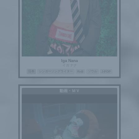
Iga Nana
イガ ナナ
日本
シンガーソングライター
ソウル
RnB
J-POP
動画・ＭＶ