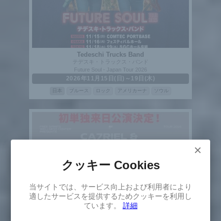
Tedeschi Trucks Band
テデスキ・トラックス・バンド
Future Soul - Japan Tour 2026
2026年11月15日(日)～19日(木)
日本
ブルース
ロック
アメリカーナ
ソウル
×
クッキー Cookies
×
当サイトでは、サービス向上および利用者により
Select
適したサービスを提供するためクッキーを利用し
Version
ています。
詳細