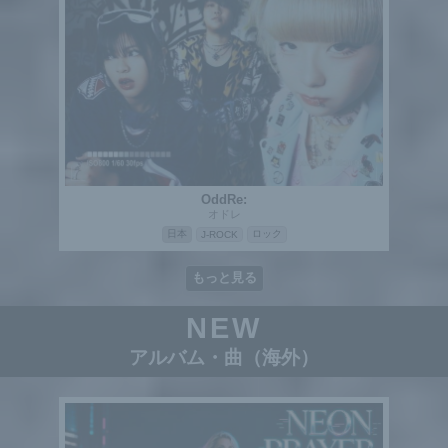
OddRe:
オドレ
日本
ロック
J-ROCK
もっと見る
NEW
アルバム・曲（海外）